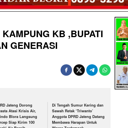
 KAMPUNG KB ,BUPATI
AN GENERASI
RD Jateng Dorong
Di Tengah Sumur Kering dan
asta Atasi Krisis Air,
Sawah Retak ‘Triwanto’
indo Blora Langsung
Anggota DPRD Jateng Datang
rcep Siap Kirim 100
Membawa Harapan Untuk
ngki Air Bersih
Warga Terdampak