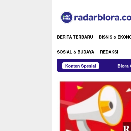
Loncat
ke
konten
BERITA TERBARU
BISNIS & EKON
SOSIAL & BUDAYA
REDAKSI
Konten Spesial
Blora Gandeng PKTJ Tegal unt