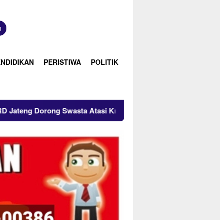
tutup
n
ENDIDIKAN
PERISTIWA
POLITIK
tasi Krisis Air, Apindo Blora Langsung Gercep Siap Kirim 100 