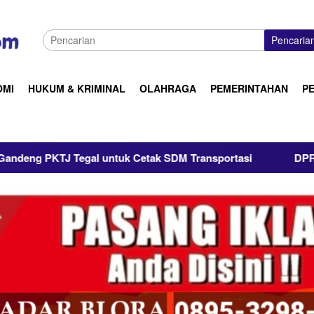
Pencaria
OMI
HUKUM & KRIMINAL
OLAHRAGA
PEMERINTAHAN
P
uk Cetak SDM Transportasi
DPRD Jateng Dorong Swasta A