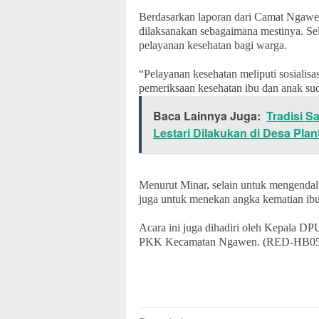
Berdasarkan laporan dari Camat Ngaw
dilaksanakan sebagaimana mestinya. S
pelayanan kesehatan bagi warga.
“Pelayanan kesehatan meliputi sosialis
pemeriksaan kesehatan ibu dan anak sud
Baca Lainnya Juga:
Tradisi S
Lestari Dilakukan di Desa Pla
Menurut Minar, selain untuk mengendal
juga untuk menekan angka kematian ibu
Acara ini juga dihadiri oleh Kepala 
PKK Kecamatan Ngawen. (RED-HB05