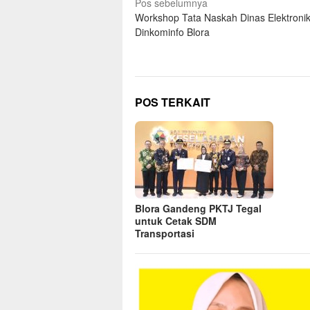
Navigasi
Pos sebelumnya
Workshop Tata Naskah Dinas Elektronik
pos
Dinkominfo Blora
POS TERKAIT
Blora Gandeng PKTJ Tegal
untuk Cetak SDM
Transportasi