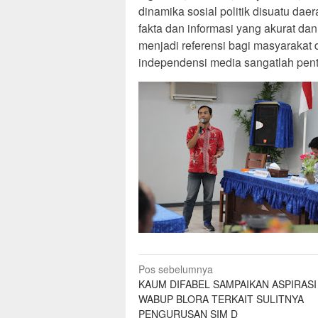
dinamika sosial politik disuatu dae
fakta dan informasi yang akurat da
menjadi referensi bagi masyarakat
independensi media sangatlah pen
Navigasi
Pos sebelumnya
KAUM DIFABEL SAMPAIKAN ASPIRASI
pos
WABUP BLORA TERKAIT SULITNYA
PENGURUSAN SIM D