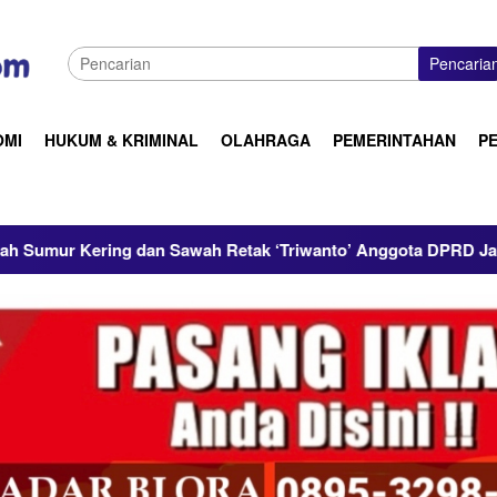
Pencaria
OMI
HUKUM & KRIMINAL
OLAHRAGA
PEMERINTAHAN
P
h Retak ‘Triwanto’ Anggota DPRD Jateng Datang Membawa Har