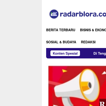
Loncat
ke
konten
BERITA TERBARU
BISNIS & EKON
SOSIAL & BUDAYA
REDAKSI
Di Tengah Sumur Kering dan Sawa
Konten Spesial