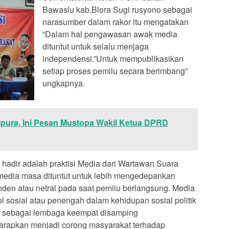
Bawaslu kab.Blora Sugi rusyono sebagai
narasumber dalam rakor itu mengatakan
“Dalam hal pengawasan awak media
dituntut untuk selalu menjaga
independensi.”Untuk mempublikasikan
setiap proses pemilu secara berimbang”
ungkapnya.
ipura, Ini Pesan Mustopa Wakil Ketua DPRD
hadir adalah praktisi Media dari Wartawan Suara
edia masa dituntut untuk lebih mengedepankan
nden atau netral pada saat pemilu berlangsung. Media
ol sosial atau penengah dalam kehidupan sosial politik
a sebagai lembaga keempat disamping
diharapkan menjadi corong masyarakat terhadap