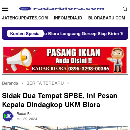
Loncat
Menu
ke
Mobile
konten
JATENGUPDATES.COM
INFOMEDIA.ID
BLORABARU.COM
ndo Blora Langsung Gercep Siap Kirim 100 Tangki Air Bersih
Konten Spesial
Beranda
BERITA TERBARU
Sidak Dua Tempat SPBE, Ini Pesan
Kepala Dindagkop UKM Blora
Radar Blora
Mei 29, 2024