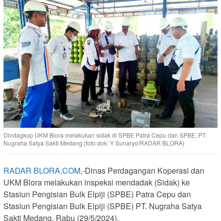
Dindagkop UKM Blora melakukan sidak di SPBE Patra Cepu dan SPBE, PT.
Nugraha Satya Sakti Medang (foto dok: Y Sunaryo/RADAR BLORA)
RADAR BLORA.COM,
-Dinas Perdagangan Koperasi dan
UKM Blora melakukan inspeksi mendadak (Sidak) ke
Stasiun Pengisian Bulk Elpiji (SPBE) Patra Cepu dan
Stasiun Pengisian Bulk Elpiji (SPBE) PT. Nugraha Satya
Sakti Medang, Rabu (29/5/2024).