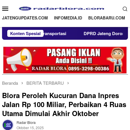
Loncat
Menu
ke
Mobile
konten
JATENGUPDATES.COM
INFOMEDIA.ID
BLORABARU.COM
 Transportasi
Konten Spesial
DPRD Jateng Dorong Swasta Atasi Krisis 
Beranda
BERITA TERBARU
Blora Peroleh Kucuran Dana Inpres
Jalan Rp 100 Miliar, Perbaikan 4 Ruas
Utama Dimulai Akhir Oktober
Radar Blora
Oktober 15, 2025