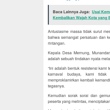
Baca Lainnya Juga:
Usai Keme
Kembalikan Wajah Kota yang B
Antusiasme massa tidak surut me
bahwa semangat persatuan dan k
rintangan.
Kepala Desa Mernung, Munandar
adalah sebuah tindakan nyata melaw
“Ini adalah bentuk resistensi kami 
karnaval budaya, kami tidak 
memproklamirkan kembali kemandiri
tegasnya.
Kemudian sorak sorai dan gemuru
peserta yang melintas, menciptaka