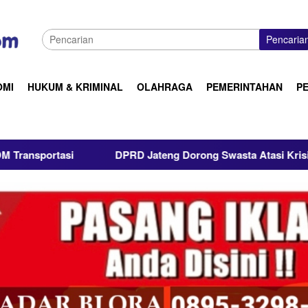
Pencaria
OMI
HUKUM & KRIMINAL
OLAHRAGA
PEMERINTAHAN
P
RD Jateng Dorong Swasta Atasi Krisis Air, Apindo Blora Langsu