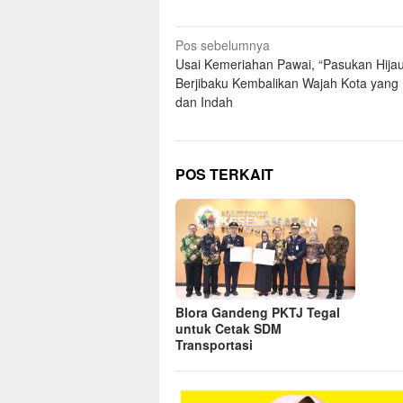
Navigasi
Pos sebelumnya
Usai Kemeriahan Pawai, “Pasukan Hijau
pos
Berjibaku Kembalikan Wajah Kota yang 
dan Indah
POS TERKAIT
Blora Gandeng PKTJ Tegal
untuk Cetak SDM
Transportasi