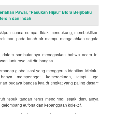
riahan Pawai, "Pasukan Hijau" Blora Berjibaku
ersih dan Indah
skipun cuaca sempat tidak mendukung, membuktikan
ecintaan pada tanah air mampu mengalahkan segala
, dalam sambutannya menegaskan bahwa acara ini
an lunturnya jati diri bangsa.
terhadap globalisasi yang menggerus identitas. Melalui
hanya memperingati kemerdekaan, tetapi juga
an budaya bangsa kita di tingkat yang paling dasar,”
h tepuk tangan terus mengiringi sejak dimulainya
n gelombang euforia dan kebanggaan kolektif.