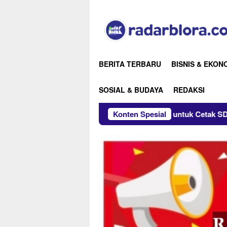
Loncat
ke
konten
BERITA TERBARU
BISNIS & EKON
SOSIAL & BUDAYA
REDAKSI
a Gandeng PKTJ Tegal untuk Cetak SDM Transportasi
Konten Spesial
DP