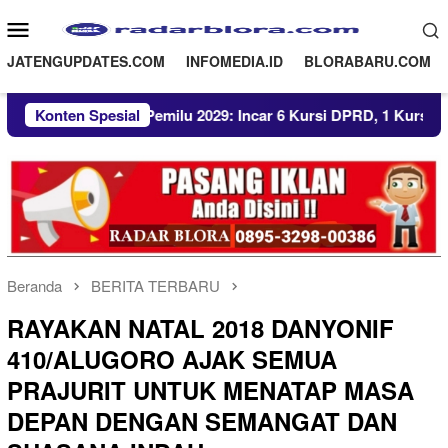
Loncat
Menu
ke
Mobile
konten
JATENGUPDATES.COM
INFOMEDIA.ID
BLORABARU.COM
Pemilu 2029: Incar 6 Kursi DPRD, 1 Kursi DPRD Jateng, dan 1 K
Konten Spesial
Beranda
BERITA TERBARU
RAYAKAN NATAL 2018 DANYONIF
410/ALUGORO AJAK SEMUA
PRAJURIT UNTUK MENATAP MASA
DEPAN DENGAN SEMANGAT DAN